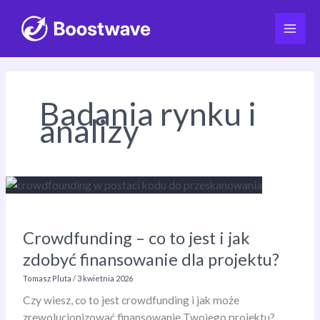
Przejdź
do
Badania rynku i
treści
analizy
Crowdfunding – co to jest i jak
zdobyć finansowanie dla projektu?
Tomasz Pluta
/
3 kwietnia 2026
Czy wiesz, co to jest crowdfunding i jak może
zrewolucjonizować finansowanie Twojego projektu?