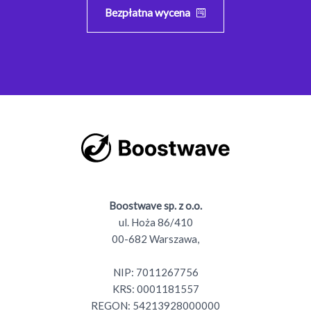
Bezpłatna wycena
Boostwave sp. z o.o.
ul. Hoża 86/410
00-682 Warszawa,
NIP: 7011267756
KRS: 0001181557
REGON: 54213928000000