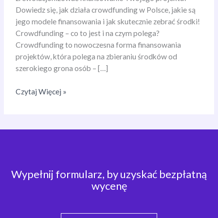
Dowiedz się, jak działa crowdfunding w Polsce, jakie są
jego modele finansowania i jak skutecznie zebrać środki!
Crowdfunding – co to jest i na czym polega?
Crowdfunding to nowoczesna forma finansowania
projektów, która polega na zbieraniu środków od
szerokiego grona osób – […]
Crowdfunding
Czytaj Więcej »
–
co
to
jest
i
jak
Wypełnij formularz, by uzyskać bezpłatną
zdobyć
wycenę
finansowanie
dla
projektu?