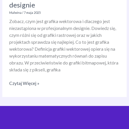
designie
Malwina
/
7 maja 2025
Zobacz, czym jest grafika wektorowa i dlaczego jest
niezastąpiona w profesjonalnym designie. Dowiedz się,
czym różni się od grafiki rastrowej oraz w jakich
projektach sprawdza się najlepiej. Co to jest grafika
wektorowa? Definicja grafiki wektorowej opiera się na
wykorzystaniu matematycznych równań do zapisu
obrazu. W przeciwieństwie do grafiki bitmapowej, która
składa się z pikseli, grafika
Grafika
Czytaj Więcej »
wektorowa
–
co
to
jest,
jak