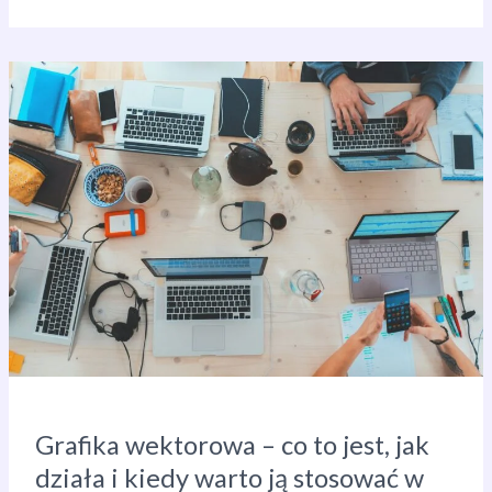
co
to
jest
i
jak
wykorzystać
ją
w
marketingu?
Grafika wektorowa – co to jest, jak
działa i kiedy warto ją stosować w