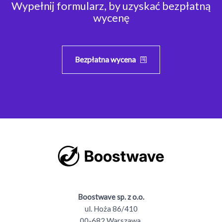
Wypełnij formularz, by uzyskać bezpłatną
działa
wycenę
i
kiedy
warto
ją
Bezpłatna wycena
stosować
w
designie
Boostwave sp. z o.o.
ul. Hoża 86/410
00-682 Warszawa,