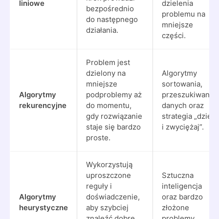
liniowe
dzielenia
bezpośrednio
problemu na
do następnego
mniejsze
działania.
części.
Problem jest
dzielony na
Algorytmy
mniejsze
sortowania,
Algorytmy
podproblemy aż
przeszukiwanie
rekurencyjne
do momentu,
danych oraz
gdy rozwiązanie
strategia „dziel
staje się bardzo
i zwyciężaj”.
proste.
Wykorzystują
uproszczone
Sztuczna
reguły i
inteligencja
Algorytmy
doświadczenie,
oraz bardzo
heurystyczne
aby szybciej
złożone
znaleźć dobre
problemy