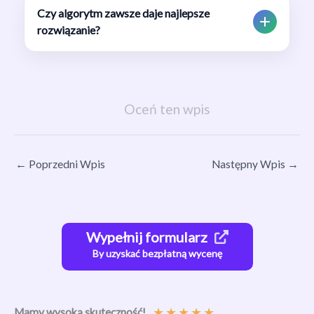
Czy algorytm zawsze daje najlepsze
rozwiązanie?
Oceń ten wpis
←
Poprzedni Wpis
Następny Wpis
→
Wypełnij formularz
By uzyskać bezpłatną wycenę
★
★
★
★
★
Mamy wysoką skuteczność!