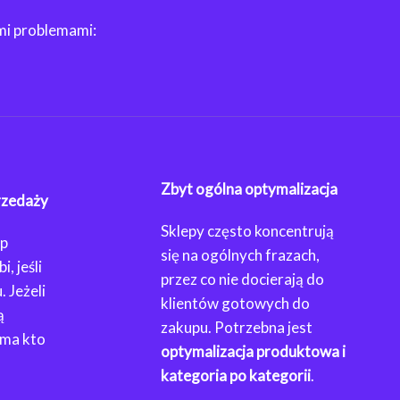
mi problemami:
Zbyt ogólna optymalizacja
rzedaży
Sklepy często koncentrują
ep
się na ogólnych frazach,
, jeśli
przez co nie docierają do
. Jeżeli
klientów gotowych do
ą
zakupu. Potrzebna jest
 ma kto
optymalizacja produktowa i
kategoria po kategorii
.