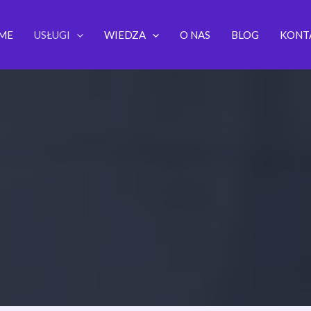
ME
USŁUGI
WIEDZA
O NAS
BLOG
KONT