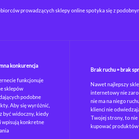
ębiorców prowadzących sklepy online spotyka się z podobny
na konkurencja
Brak ruchu = brak sp
ernecie funkcjonuje
Nawet najlepszy skl
ce sklepów
internetowy nie zarobi
dających podobne
nie ma na niego ruchu
kty. Aby się wyróżnić,
klienci nie odwiedzaj
z być widoczny, kiedy
Twojej strony, to nie
ci wpisują konkretne
kupować produktów
ania