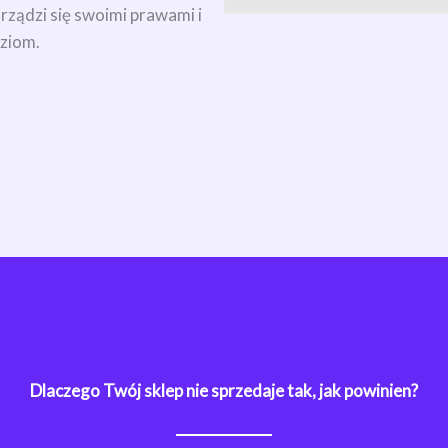
rządzi się swoimi prawami i
ziom.
Dlaczego Twój sklep nie sprzedaje tak, jak powinien?