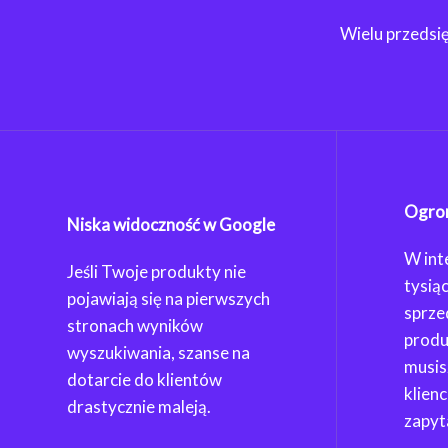
Wielu przedsi
Ogrom
Niska widoczność w Google
W int
Jeśli Twoje produkty nie
tysią
pojawiają się na pierwszych
sprze
stronach wyników
produ
wyszukiwania, szanse na
musis
dotarcie do klientów
klien
drastycznie maleją.
zapyt