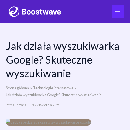
Jak działa wyszukiwarka
Przejdź
do
Google? Skuteczne
treści
wyszukiwanie
Strona główna
Technologie internetowe
Jak działa wyszukiwarka Google? Skuteczne wyszukiwanie
Przez
Tomasz Pluta
/
7 kwietnia 2026