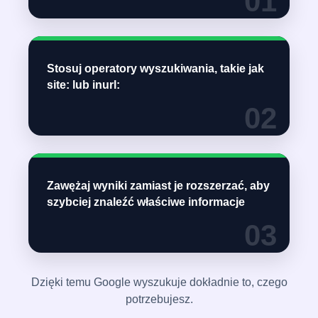
01
Stosuj operatory wyszukiwania, takie jak
site:
lub
inurl:
02
Zawężaj wyniki zamiast je rozszerzać, aby
szybciej znaleźć właściwe informacje
03
Dzięki temu Google wyszukuje dokładnie to, czego
potrzebujesz.