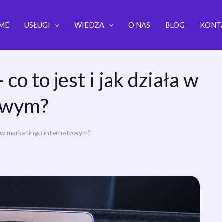
ME
USŁUGI
WIEDZA
O NAS
BLOG
KONT
co to jest i jak działa w
owym?
ała w marketingu internetowym?