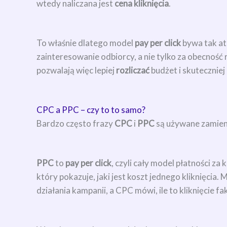
wtedy naliczana jest
cena kliknięcia
.
To właśnie dlatego model
pay per click
bywa tak at
zainteresowanie odbiorcy, a nie tylko za obecność
pozwalają więc lepiej
rozliczać
budżet i skuteczniej
CPC a PPC – czy to to samo?
Bardzo często frazy
CPC
i
PPC
są używane zamienn
PPC
to
pay per click
, czyli cały model płatności za
który pokazuje, jaki jest koszt jednego kliknięcia
działania kampanii, a CPC mówi, ile to kliknięcie fa