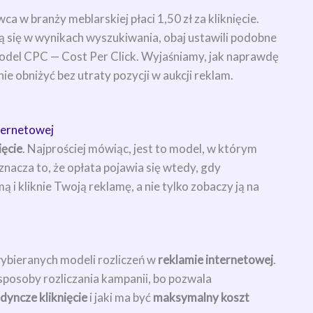
w branży meblarskiej płaci 1,50 zł za kliknięcie.
ają się w wynikach wyszukiwania, obaj ustawili podobne
model CPC — Cost Per Click. Wyjaśniamy, jak naprawdę
lnie obniżyć bez utraty pozycji w aukcji reklam.
nternetowej
ięcie
. Najprościej mówiąc, jest to model, w którym
znacza to, że opłata pojawia się wtedy, gdy
 i kliknie Twoją reklamę, a nie tylko zobaczy ją na
wybieranych modeli rozliczeń w
reklamie internetowej
.
e sposoby rozliczania kampanii, bo pozwala
edyncze kliknięcie
i jaki ma być
maksymalny koszt