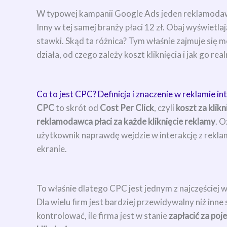
W typowej kampanii Google Ads jeden reklamodawca 
Inny w tej samej branży płaci 12 zł. Obaj wyświetl
stawki. Skąd ta różnica? Tym właśnie zajmuje się 
działa, od czego zależy koszt kliknięcia i jak go rea
Co to jest CPC? Definicja i znaczenie w reklamie i
CPC
to skrót od
Cost Per Click
, czyli
koszt za klikn
reklamodawca płaci za każde kliknięcie reklamy
. O
użytkownik naprawdę wejdzie w interakcję z reklamą
ekranie.
To właśnie dlatego CPC jest jednym z najczęściej 
Dla wielu firm jest bardziej przewidywalny niż inn
kontrolować, ile firma jest w stanie
zapłacić za poj