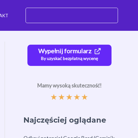
AKT
Wypełnij formularz
By uzyskać bezpłatną wycenę
Mamy wysoką skuteczność!
★
★
★
★
★
Najczęściej oglądane