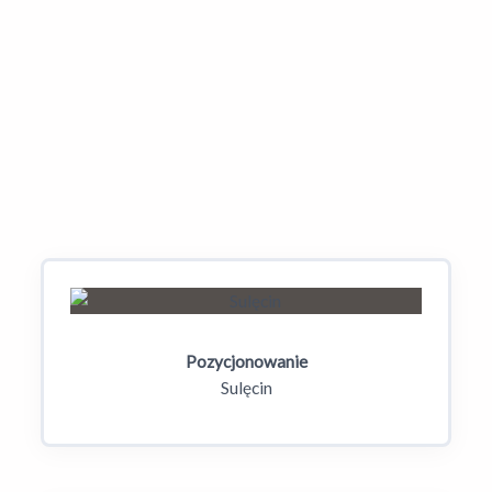
Co, jeśli konkurencja ma więcej opinii –
czy mogę to nadrobić czymś innym?
Dowiedz się więcej o
SEO w Twoim mieście.
Pozycjonowanie
Sulęcin