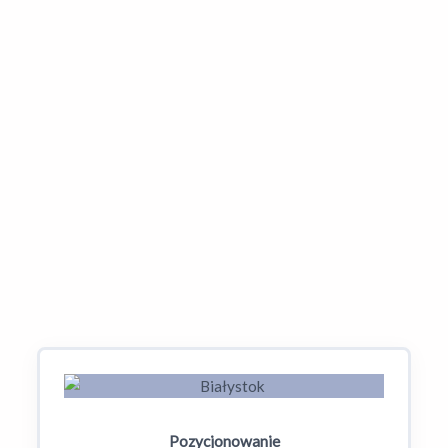
Czy mogę pozycjonować swoją stronę
w wielu miastach?
Co, jeśli konkurencja ma więcej opinii –
czy mogę to nadrobić czymś innym?
Dowiedz się więcej o
SEO w Twoim mieście.
Pozycjonowanie