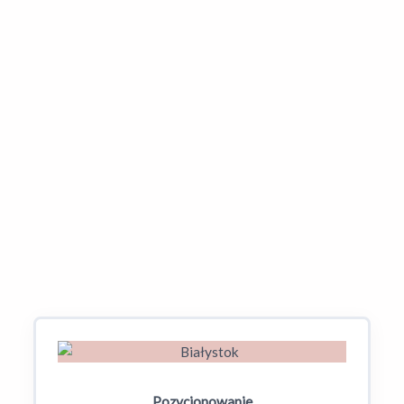
od „zwykłego” SEO?
Czy mogę pozycjonować swoją stronę
w wielu miastach?
Co, jeśli konkurencja ma więcej opinii –
czy mogę to nadrobić czymś innym?
Dowiedz się więcej o
SEO w Twoim mieście.
Pozycjonowanie