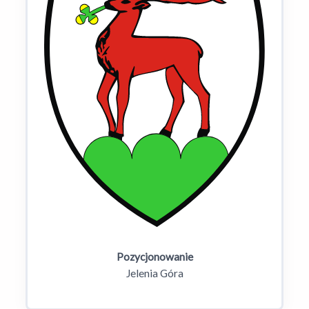
Pozycjonowanie
Jelenia Góra