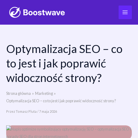
Optymalizacja SEO – co
Przejdź
do
to jest i jak poprawić
treści
widoczność strony?
Strona główna
Marketing
Optymalizacja SEO – co to jest i jak poprawić widoczność strony?
Przez
Tomasz Pluta
/
7 maja 2026