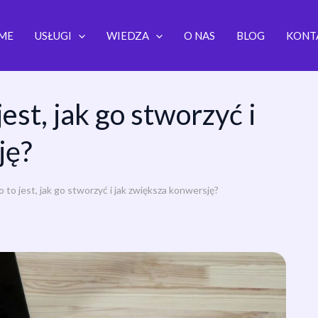
ME
USŁUGI
WIEDZA
O NAS
BLOG
KONT
est, jak go stworzyć i
ję?
 to jest, jak go stworzyć i jak zwiększa konwersję?