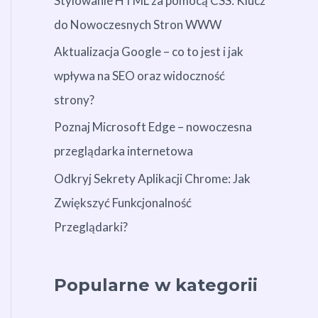
Stylowanie HTML za pomocą CSS: Klucz
do Nowoczesnych Stron WWW
Aktualizacja Google – co to jest i jak
wpływa na SEO oraz widoczność
strony?
Poznaj Microsoft Edge – nowoczesna
przeglądarka internetowa
Odkryj Sekrety Aplikacji Chrome: Jak
Zwiększyć Funkcjonalność
Przeglądarki?
Popularne w kategorii