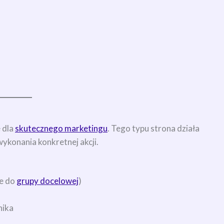
 dla
skutecznego marketingu
. Tego typu strona działa
wykonania konkretnej akcji.
e do
grupy docelowej
)
nika