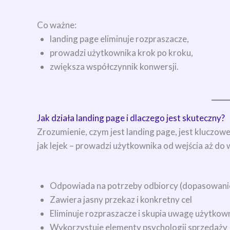
Co ważne:
landing page eliminuje rozpraszacze,
prowadzi użytkownika krok po kroku,
zwiększa współczynnik konwersji.
Jak działa landing page i dlaczego jest skuteczny?
Zrozumienie, czym jest landing page, jest kluczowe
jak lejek – prowadzi użytkownika od wejścia aż do 
Odpowiada na potrzeby odbiorcy (dopasowani
Zawiera jasny przekaz i konkretny cel
Eliminuje rozpraszacze i skupia uwagę użytkow
Wykorzystuje elementy psychologii sprzedaży