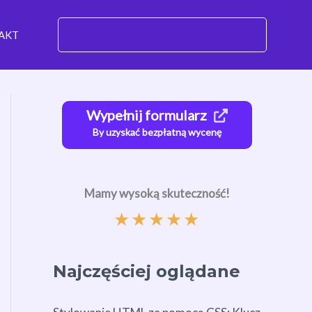
AKT
Wypełnij formularz
By uzyskać bezpłatną wycenę
Mamy wysoką skuteczność!
★
★
★
★
★
Najczęściej oglądane