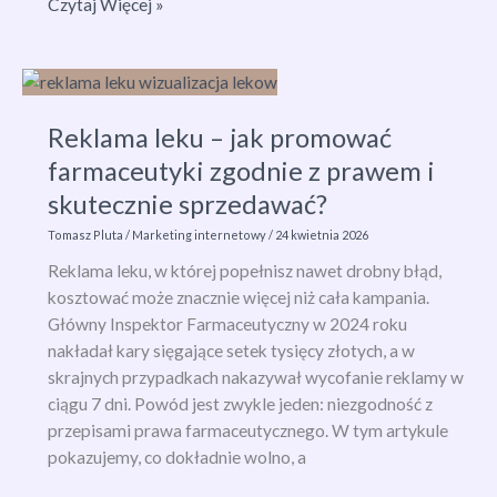
Reklama
Czytaj Więcej »
natywna
–
co
to
Reklama leku – jak promować
jest
i
farmaceutyki zgodnie z prawem i
jak
skutecznie sprzedawać?
skutecznie
Tomasz Pluta
/
Marketing internetowy
/
24 kwietnia 2026
przyciągać
klientów
Reklama leku, w której popełnisz nawet drobny błąd,
bez
kosztować może znacznie więcej niż cała kampania.
nachalności?
Główny Inspektor Farmaceutyczny w 2024 roku
nakładał kary sięgające setek tysięcy złotych, a w
skrajnych przypadkach nakazywał wycofanie reklamy w
ciągu 7 dni. Powód jest zwykle jeden: niezgodność z
przepisami prawa farmaceutycznego. W tym artykule
pokazujemy, co dokładnie wolno, a