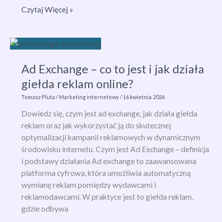
Grupa
Czytaj Więcej »
docelowa
–
co
to
Ad Exchange – co to jest i jak działa
jest
i
giełda reklam online?
jak
Tomasz Pluta
/
Marketing internetowy
/
16 kwietnia 2026
ją
Dowiedz się, czym jest ad exchange, jak działa giełda
określić
reklam oraz jak wykorzystać ją do skutecznej
w
optymalizacji kampanii reklamowych w dynamicznym
marketingu?
środowisku internetu. Czym jest Ad Exchange – definicja
i podstawy działania Ad exchange to zaawansowana
platforma cyfrowa, która umożliwia automatyczną
wymianę reklam pomiędzy wydawcami i
reklamodawcami. W praktyce jest to giełda reklam,
gdzie odbywa