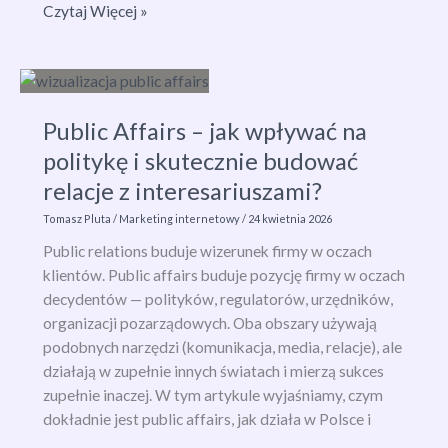
Reklama
Czytaj Więcej »
leku
–
jak
promować
Public Affairs – jak wpływać na
farmaceutyki
zgodnie
politykę i skutecznie budować
z
relacje z interesariuszami?
prawem
Tomasz Pluta
/
Marketing internetowy
/
24 kwietnia 2026
i
skutecznie
Public relations buduje wizerunek firmy w oczach
sprzedawać?
klientów. Public affairs buduje pozycję firmy w oczach
decydentów — polityków, regulatorów, urzędników,
organizacji pozarządowych. Oba obszary używają
podobnych narzędzi (komunikacja, media, relacje), ale
działają w zupełnie innych światach i mierzą sukces
zupełnie inaczej. W tym artykule wyjaśniamy, czym
dokładnie jest public affairs, jak działa w Polsce i