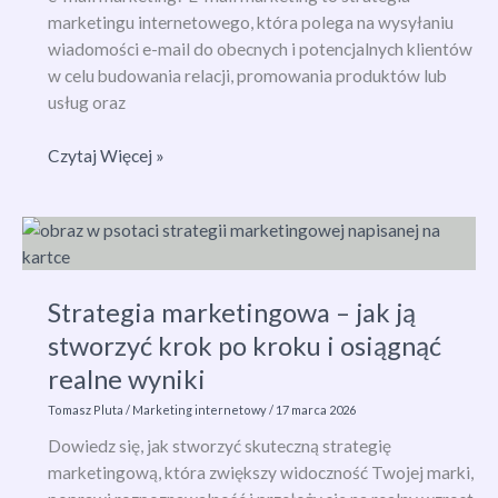
marketingu internetowego, która polega na wysyłaniu
wiadomości e-mail do obecnych i potencjalnych klientów
w celu budowania relacji, promowania produktów lub
usług oraz
E-
Czytaj Więcej »
mail
Marketing:
Jak
Skutecznie
Budować
Strategia marketingowa – jak ją
Relacje
stworzyć krok po kroku i osiągnąć
i
Zwiększać
realne wyniki
Sprzedaż?
Tomasz Pluta
/
Marketing internetowy
/
17 marca 2026
Dowiedz się, jak stworzyć skuteczną strategię
marketingową, która zwiększy widoczność Twojej marki,