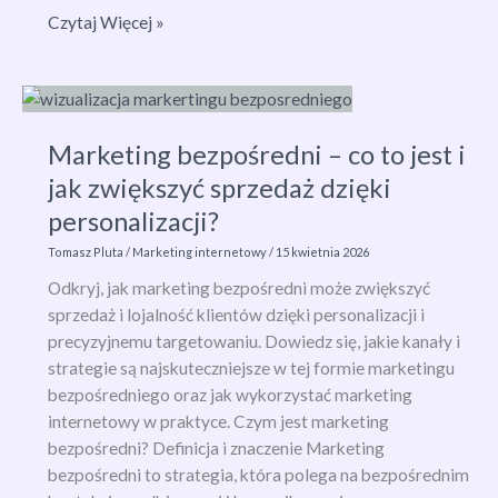
Ad
Czytaj Więcej »
Exchange
–
co
to
Marketing bezpośredni – co to jest i
jest
i
jak zwiększyć sprzedaż dzięki
jak
personalizacji?
działa
Tomasz Pluta
/
Marketing internetowy
/
15 kwietnia 2026
giełda
reklam
Odkryj, jak marketing bezpośredni może zwiększyć
online?
sprzedaż i lojalność klientów dzięki personalizacji i
precyzyjnemu targetowaniu. Dowiedz się, jakie kanały i
strategie są najskuteczniejsze w tej formie marketingu
bezpośredniego oraz jak wykorzystać marketing
internetowy w praktyce. Czym jest marketing
bezpośredni? Definicja i znaczenie Marketing
bezpośredni to strategia, która polega na bezpośrednim