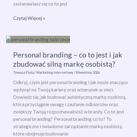
zastanawiasz się co to jest
Odkryj,
Czytaj Więcej »
co
to
jest
Pixel
Personal branding – co to jest i jak
Facebook
i
zbudować silną markę osobistą?
jak
Tomasz Pluta
/
Marketing internetowy
/
8 kwietnia 2026
zwiększa
Odkryj, czym jest personal branding i jak może znacząco
skuteczność
wpłynąć na Twoją karierę oraz wizerunek w sieci.
reklam
Dowiedz się, jak budować autentyczną markę osobistą,
która przyciągnie uwagę i zaufanie odbiorców oraz
zwiększy Twoją rozpoznawalność w branży. Co to jest
personal branding? Personal branding co to? To
strategiczne i świadome zarządzanie marką osobistą,
które obejmuje budowanie