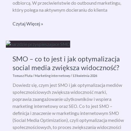
odbiorcą. W przeciwieństwie do outbound marketingu,
który polega na aktywnym docieraniu do klienta
Inbound
Czytaj Więcej »
vs
Outbound
Marketing
–
SMO – co to jest i jak optymalizacja
które
podejście
social media zwiększa widoczność?
wybrać
Tomasz Pluta
/
Marketing internetowy
/
13 kwietnia 2026
w
Dowiedz się, czym jest SMO i jak optymalizacja mediów
e-
społecznościowych zwiększa widoczność marki,
commerce?
poprawia zaangażowanie użytkowników i wspiera
marketing internetowy oraz SEO. Co to jest SMO –
definicja i znaczenie w marketingu internetowym SMO
(Social Media Optimization), czyli optymalizacja mediów
społecznościowych, to proces zwiększania widoczności