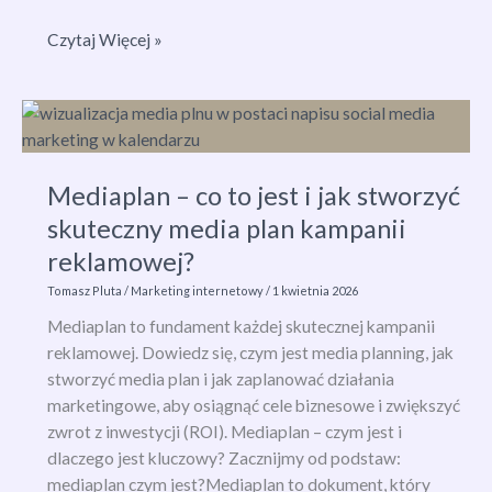
Personal
Czytaj Więcej »
branding
–
co
to
jest
Mediaplan – co to jest i jak stworzyć
i
skuteczny media plan kampanii
jak
zbudować
reklamowej?
silną
Tomasz Pluta
/
Marketing internetowy
/
1 kwietnia 2026
markę
Mediaplan to fundament każdej skutecznej kampanii
osobistą?
reklamowej. Dowiedz się, czym jest media planning, jak
stworzyć media plan i jak zaplanować działania
marketingowe, aby osiągnąć cele biznesowe i zwiększyć
zwrot z inwestycji (ROI). Mediaplan – czym jest i
dlaczego jest kluczowy? Zacznijmy od podstaw:
mediaplan czym jest?Mediaplan to dokument, który