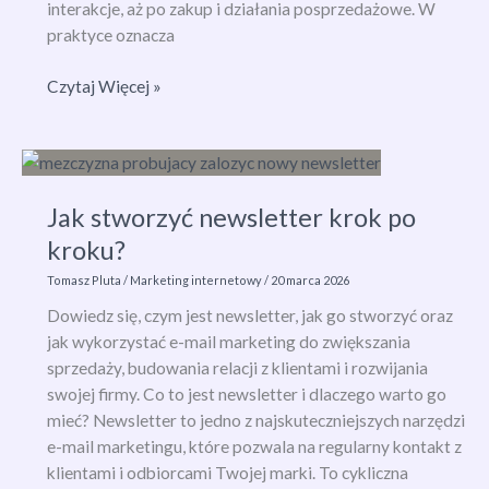
interakcje, aż po zakup i działania posprzedażowe. W
praktyce oznacza
Customer
Czytaj Więcej »
Journey
Map
–
jak
Jak stworzyć newsletter krok po
zrozumieć
klienta
kroku?
i
Tomasz Pluta
/
Marketing internetowy
/
20 marca 2026
zwiększyć
Dowiedz się, czym jest newsletter, jak go stworzyć oraz
konwersję?
jak wykorzystać e-mail marketing do zwiększania
sprzedaży, budowania relacji z klientami i rozwijania
swojej firmy. Co to jest newsletter i dlaczego warto go
mieć? Newsletter to jedno z najskuteczniejszych narzędzi
e-mail marketingu, które pozwala na regularny kontakt z
klientami i odbiorcami Twojej marki. To cykliczna