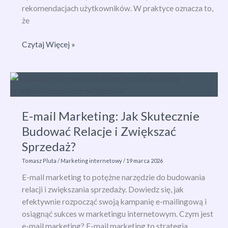
rekomendacjach użytkowników. W praktyce oznacza to,
że
Marketing
Czytaj Więcej »
szeptany
na
OLX
–
co
E-mail Marketing: Jak Skutecznie
to
Budować Relacje i Zwiększać
jest
i
Sprzedaż?
jak
Tomasz Pluta
/
Marketing internetowy
/
19 marca 2026
działa?
E-mail marketing to potężne narzędzie do budowania
Praktyczny
relacji i zwiększania sprzedaży. Dowiedz się, jak
poradnik
efektywnie rozpocząć swoją kampanię e-mailingową i
2026
osiągnąć sukces w marketingu internetowym. Czym jest
e-mail marketing? E-mail marketing to strategia