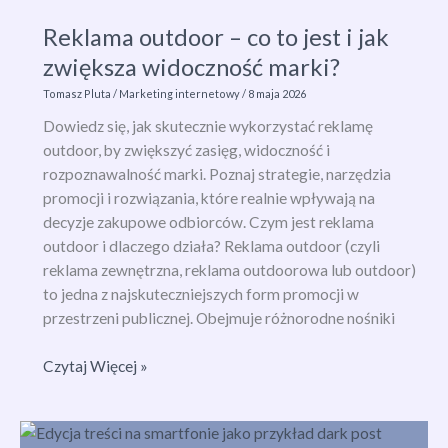
jest
Reklama outdoor – co to jest i jak
i
zwiększa widoczność marki?
jak
wpływa
Tomasz Pluta
/
Marketing internetowy
/
8 maja 2026
na
Dowiedz się, jak skutecznie wykorzystać reklamę
decyzje
outdoor, by zwiększyć zasięg, widoczność i
konsumentów?
rozpoznawalność marki. Poznaj strategie, narzędzia
promocji i rozwiązania, które realnie wpływają na
decyzje zakupowe odbiorców. Czym jest reklama
outdoor i dlaczego działa? Reklama outdoor (czyli
reklama zewnętrzna, reklama outdoorowa lub outdoor)
to jedna z najskuteczniejszych form promocji w
przestrzeni publicznej. Obejmuje różnorodne nośniki
Reklama
Czytaj Więcej »
outdoor
–
co