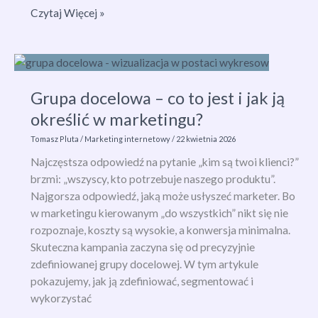
Public
Czytaj Więcej »
Affairs
–
jak
wpływać
Grupa docelowa – co to jest i jak ją
na
politykę
określić w marketingu?
i
Tomasz Pluta
/
Marketing internetowy
/
22 kwietnia 2026
skutecznie
Najczęstsza odpowiedź na pytanie „kim są twoi klienci?”
budować
brzmi: „wszyscy, kto potrzebuje naszego produktu”.
relacje
Najgorsza odpowiedź, jaką może usłyszeć marketer. Bo
z
w marketingu kierowanym „do wszystkich” nikt się nie
interesariuszami?
rozpoznaje, koszty są wysokie, a konwersja minimalna.
Skuteczna kampania zaczyna się od precyzyjnie
zdefiniowanej grupy docelowej. W tym artykule
pokazujemy, jak ją zdefiniować, segmentować i
wykorzystać