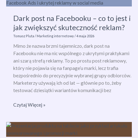
to
jest
Dark post na Facebooku – co to jest i
i
jak zwiększyć skuteczność reklam?
jak
zwiększa
Tomasz Pluta
/
Marketing internetowy
/
4 maja 2026
widoczność
Mimo że nazwa brzmi tajemniczo, dark post na
marki?
Facebooku nie ma nic wspólnego z ukrytymi praktykami
ani szarą strefą reklamy. To po prostu post reklamowy,
który nie pojawia się na fanpage’u marki, lecz trafia
bezpośrednio do precyzyjnie wybranej grupy odbiorców.
Marketerzy używają ich od lat — głównie po to, żeby
testować dziesiątki wariantów komunikacji bez
Dark
Czytaj Więcej »
post
na
Facebooku
–