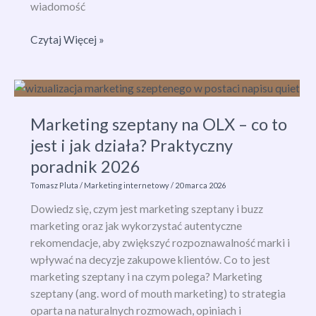
wiadomość
Jak
Czytaj Więcej »
stworzyć
newsletter
krok
po
Marketing szeptany na OLX – co to
kroku?
jest i jak działa? Praktyczny
poradnik 2026
Tomasz Pluta
/
Marketing internetowy
/
20 marca 2026
Dowiedz się, czym jest marketing szeptany i buzz
marketing oraz jak wykorzystać autentyczne
rekomendacje, aby zwiększyć rozpoznawalność marki i
wpływać na decyzje zakupowe klientów. Co to jest
marketing szeptany i na czym polega? Marketing
szeptany (ang. word of mouth marketing) to strategia
oparta na naturalnych rozmowach, opiniach i