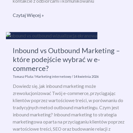
kontakcie z odbiorcami i komunikowaniu
Marketing
Czytaj Więcej »
bezpośredni
–
co
to
Inbound vs Outbound Marketing –
jest
i
które podejście wybrać w e-
jak
commerce?
zwiększyć
Tomasz Pluta
/
Marketing internetowy
/
14 kwietnia 2026
sprzedaż
dzięki
Dowiedz się, jak inbound marketing może
personalizacji?
zrewolucjonizować Twój e-commerce, przyciągając
klientów poprzez wartościowe treści, w porównaniu do
tradycyjnych metod outbound marketingu. Czym jest
inbound marketing? Inbound marketing to strategia
marketingowa oparta na przyciąganiu klientów poprzez
wartościowe treści, SEO oraz budowanie relacji z