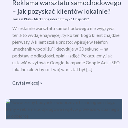
Reklama warsztatu samochodowego
– jak pozyskać klientów lokalnie?
Tomasz Pluta
/
Marketing internetowy
/
11 maja 2026
W reklamie warsztatu samochodowego nie wygrywa
ten, kto wydaje najwięcej, tylko ten, kogo klient znajdzie
pierwszy. A klient szuka prosto: wpisuje w telefon
„mechanik w pobliżu” i decyduje w 30 sekund — na
podstawie odległości, opinii i zdjęć. Pokazujemy, jak
ustawić wizytówkę Google, kampanie Google Ads i SEO
lokalne tak, żeby to Twój warsztat był […]
Reklama
Czytaj Więcej »
warsztatu
samochodowego
–
jak
pozyskać
klientów