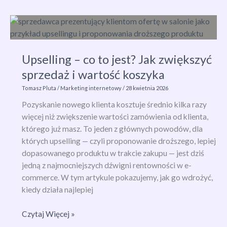
–
czym
jest
i
Upselling – co to jest? Jak zwiększyć
jak
sprzedaż i wartość koszyka
chronić
markę
Tomasz Pluta
/
Marketing internetowy
/
28 kwietnia 2026
przed
Pozyskanie nowego klienta kosztuje średnio kilka razy
atakami?
więcej niż zwiększenie wartości zamówienia od klienta,
którego już masz. To jeden z głównych powodów, dla
których upselling — czyli proponowanie droższego, lepiej
dopasowanego produktu w trakcie zakupu — jest dziś
jedną z najmocniejszych dźwigni rentowności w e-
commerce. W tym artykule pokazujemy, jak go wdrożyć,
kiedy działa najlepiej
Upselling
Czytaj Więcej »
–