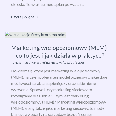
określa: To właśnie mediaplan pozwala na
Mediaplan
Czytaj Więcej »
–
co
to
jest
Marketing wielopoziomowy (MLM)
i
jak
– co to jest i jak działa w praktyce?
stworzyć
Tomasz Pluta
/
Marketing internetowy
/
1 kwietnia 2026
skuteczny
Dowiedz się, czym jest marketing wielopoziomowy
media
(MLM), na czym polega ten model biznesowy, jakie daje
plan
możliwości zarabiania pieniędzy oraz jakie niesie
kampanii
wyzwania. Sprawdź, czy marketing sieciowy to
reklamowej?
rozwiązanie dla Ciebie! Czym jest marketing
wielopoziomowy (MLM)? Marketing wielopoziomowy
(MLM), znany także jako marketing sieciowy, to model
biznesowy oparty na sprzedaży bezpośredniej