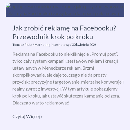
–
jak
działa
i
Jak zrobić reklamę na Facebooku?
w
Przewodnik krok po kroku
jaki
sposób
Tomasz Pluta
/
Marketing internetowy
/
30 kwietnia 2026
zmienia
Reklama na Facebooku to nie kliknięcie „Promuj post”,
postawy
tylko cały system kampanii, zestawów reklam i kreacji
społeczne?
ustawianych w Menedżerze reklam. Brzmi
skomplikowanie, ale daje to, czego nie da prosty
przycisk: precyzyjne targetowanie, mierzalne konwersje i
realny zwrot z inwestycji. W tym artykule pokazujemy
krok po kroku, jak ustawić skuteczną kampanię od zera.
Dlaczego warto reklamować
Jak
Czytaj Więcej »
zrobić