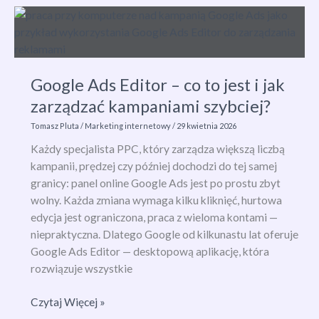
reklamę
na
Facebooku?
Przewodnik
krok
Google Ads Editor – co to jest i jak
po
zarządzać kampaniami szybciej?
kroku
Tomasz Pluta
/
Marketing internetowy
/
29 kwietnia 2026
Każdy specjalista PPC, który zarządza większą liczbą
kampanii, prędzej czy później dochodzi do tej samej
granicy: panel online Google Ads jest po prostu zbyt
wolny. Każda zmiana wymaga kilku kliknięć, hurtowa
edycja jest ograniczona, praca z wieloma kontami —
niepraktyczna. Dlatego Google od kilkunastu lat oferuje
Google Ads Editor — desktopową aplikację, która
rozwiązuje wszystkie
Google
Czytaj Więcej »
Ads