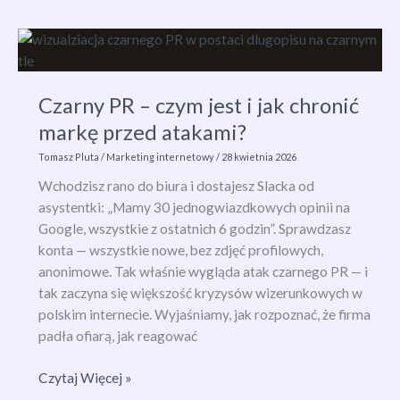
Editor
–
co
to
Czarny PR – czym jest i jak chronić
jest
markę przed atakami?
i
jak
Tomasz Pluta
/
Marketing internetowy
/
28 kwietnia 2026
zarządzać
Wchodzisz rano do biura i dostajesz Slacka od
kampaniami
asystentki: „Mamy 30 jednogwiazdkowych opinii na
szybciej?
Google, wszystkie z ostatnich 6 godzin”. Sprawdzasz
konta — wszystkie nowe, bez zdjęć profilowych,
anonimowe. Tak właśnie wygląda atak czarnego PR — i
tak zaczyna się większość kryzysów wizerunkowych w
polskim internecie. Wyjaśniamy, jak rozpoznać, że firma
padła ofiarą, jak reagować
Czarny
Czytaj Więcej »
PR