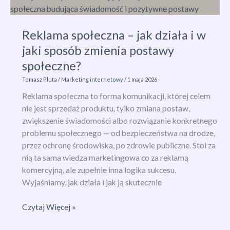
zwiększyć
zaufanie
Reklama społeczna – jak działa i w
klientów
jaki sposób zmienia postawy
i
sprzedaż
społeczne?
dzięki
Tomasz Pluta
/
Marketing internetowy
/
1 maja 2026
dowodom
Reklama społeczna to forma komunikacji, której celem
społecznym?
nie jest sprzedaż produktu, tylko zmiana postaw,
zwiększenie świadomości albo rozwiązanie konkretnego
problemu społecznego — od bezpieczeństwa na drodze,
przez ochronę środowiska, po zdrowie publiczne. Stoi za
nią ta sama wiedza marketingowa co za reklamą
komercyjną, ale zupełnie inna logika sukcesu.
Wyjaśniamy, jak działa i jak ją skutecznie
Reklama
Czytaj Więcej »
społeczna