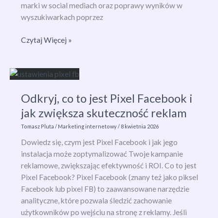
marki w social mediach oraz poprawy wyników w
wyszukiwarkach poprzez
SMO
Czytaj Więcej »
–
co
to
jest
Odkryj, co to jest Pixel Facebook i
i
jak
jak zwiększa skuteczność reklam
optymalizacja
Tomasz Pluta
/
Marketing internetowy
/
8 kwietnia 2026
social
Dowiedz się, czym jest Pixel Facebook i jak jego
media
instalacja może zoptymalizować Twoje kampanie
zwiększa
reklamowe, zwiększając efektywność i ROI. Co to jest
widoczność?
Pixel Facebook? Pixel Facebook (znany też jako piksel
Facebook lub pixel FB) to zaawansowane narzędzie
analityczne, które pozwala śledzić zachowanie
użytkowników po wejściu na stronę z reklamy. Jeśli