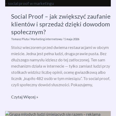
zwiększyć
widoczność
Social Proof – jak zwiększyć zaufanie
i
klientów i sprzedaż dzięki dowodom
SEO
w
społecznym?
marketingu?
Tomasz Pluta
/
Marketing internetowy
/
1 maja 2026
Stoisz wieczorem przed dwiema restauracjami w obcym
mieście. Jedna jest pełna ludzi, druga prawie pusta. Bez
dłuższego namysłu idziesz do tej zatłoczonej. Ten sam
mechanizm działa w internecie — tylko zamiast ludzi przy
stolikach widzisz liczbę opinii, ocenę gwiazdkową albo
licznik „kupiło 482 osób w tym miesiącu”. To social proof,
czyli społeczny dowód słuszności. Pokazujemy,
Social
Czytaj Więcej »
Proof
–
jak