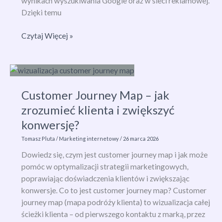
wynikach wyszukiwania Google oraz w sieci reklamowej.
Dzięki temu
Jak
Czytaj Więcej »
założyć
konto
Google
Ads
Customer Journey Map – jak
i
poprawnie
zrozumieć klienta i zwiększyć
się
konwersję?
zalogować?
Tomasz Pluta
/
Marketing internetowy
/
26 marca 2026
Kompletny
poradnik
Dowiedz się, czym jest customer journey map i jak może
krok
pomóc w optymalizacji strategii marketingowych,
po
poprawiając doświadczenia klientów i zwiększając
kroku
konwersje. Co to jest customer journey map? Customer
journey map (mapa podróży klienta) to wizualizacja całej
ścieżki klienta – od pierwszego kontaktu z marką, przez