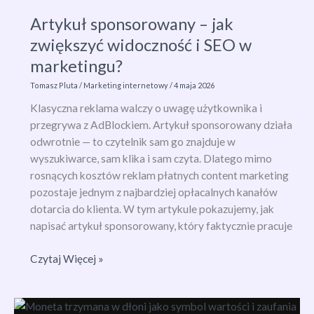
co
Artykuł sponsorowany – jak
to
zwiększyć widoczność i SEO w
jest
i
marketingu?
jak
Tomasz Pluta
/
Marketing internetowy
/
4 maja 2026
zwiększyć
Klasyczna reklama walczy o uwagę użytkownika i
skuteczność
przegrywa z AdBlockiem. Artykuł sponsorowany działa
reklam?
odwrotnie — to czytelnik sam go znajduje w
wyszukiwarce, sam klika i sam czyta. Dlatego mimo
rosnących kosztów reklam płatnych content marketing
pozostaje jednym z najbardziej opłacalnych kanałów
dotarcia do klienta. W tym artykule pokazujemy, jak
napisać artykuł sponsorowany, który faktycznie pracuje
Artykuł
Czytaj Więcej »
sponsorowany
–
jak