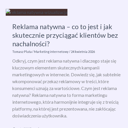
co
to
jest?
Reklama natywna – co to jest i jak
Jak
zwiększyć
skutecznie przyciągać klientów bez
sprzedaż
nachalności?
i
Tomasz Pluta
/
Marketing internetowy
/
24 kwietnia 2026
wartość
koszyka
Odkryj, czym jest reklama natywna i dlaczego staje się
kluczowym elementem skutecznych kampanii
marketingowych w internecie. Dowiedz się, jak subtelnie
wkomponować przekaz reklamowy w treści, które
konsumenci uznają za wartościowe. Czym jest reklama
natywna? Reklama natywna to forma marketingu
internetowego, która harmonijnie integruje się z treścią
platformy, na której jest prezentowana, nie zakłócając
doświadczenia użytkownika.