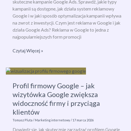
skuteczne kampanie Google Ads. Sprawdź, jakie typy
wyniki
kampanii są dostępne, jak działa system reklamowy
Google i w jaki sposób optymalizacja kampanii wpływa
na zwrot z inwestycji. Czym jest reklama w Google i jak
działa Google Ads? Reklama w Google to jedna z
najpopularniejszych form promocji
Jak
Czytaj Więcej »
skutecznie
reklamować
się
w
Profil firmowy Google – jak
Google?
Kompletny
wizytówka Google zwiększa
przewodnik
widoczność firmy i przyciąga
Google
klientów
Ads
i
Tomasz Pluta
/
Marketing internetowy
/
17 marca 2026
zwiększania
Dowiedz się, jak skutecznie zarządzać profilem Google