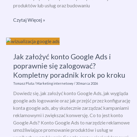
produktów lub usług oraz budowaniu
Marketing
Czytaj Więcej »
wielopoziomowy
(MLM)
–
co
Jak założyć konto Google Ads i
to
jest
poprawnie się zalogować?
i
Kompletny poradnik krok po kroku
jak
Tomasz Pluta
/
Marketing internetowy
/
30 marca 2026
działa
w
Dowiedz się, jak założyć konto Google Ads, jak wygląda
praktyce?
google ads logowanie oraz jak przejść przez konfigurację
konta google ads, aby skutecznie zarządzać kampaniami
reklamowymi i zwiększać konwersję. Co to jest konto
Google Ads? Konto Google Ads to narzędzie reklamowe
umożliwiające promowanie produktów i usług w