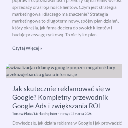
poprawi rozpoznawalność i przełoży się na realny wzrost
sprzedaży oraz lojalność klientów. Czym jest strategia
marketingowa i dlaczego ma znaczenie? Strategia
marketingowa to długoterminowy, spójny plan działań,
który określa, jak firma dociera do swoich klientów i
buduje przewagę rynkową. To nie tylko plan
Strategia
Czytaj Więcej »
marketingowa
–
jak
ją
stworzyć
Jak skutecznie reklamować się w
krok
Google? Kompletny przewodnik
po
kroku
Google Ads i zwiększania ROI
i
Tomasz Pluta
/
Marketing internetowy
/
17 marca 2026
osiągnąć
Dowiedz się, jak działa reklama w Google i jak prowadzić
realne