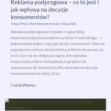
Reklama podprogowa – co to jest i
lokalnie?
jak wpływa na decyzje
konsumentów?
Tomasz Pluta
/
Marketing internetowy
/
8 maja 2026
Reklama podprogowa to jeden z najbardziej
kontrowersyjnych konceptów w historii marketingu — i
jednocześnie jeden z najczęściej źle rozumianych. Wbrew
popularnym mitom, ukryta klatka w filmie nie sprawi, że
ktoś rzuci się do sklepu po napój. Ale subtelna
kolorystyka, mikro-komunikaty w grafice i UI
dopasowany do emocji potrafią wpływać na decyzje
konsumentów bardziej, niż by
Reklama
Czytaj Więcej »
podprogowa
–
co
to