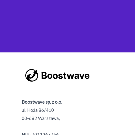
Boostwave sp. z o.o.
ul. Hoża 86/410
00-682 Warszawa,
NIP: 7011267756