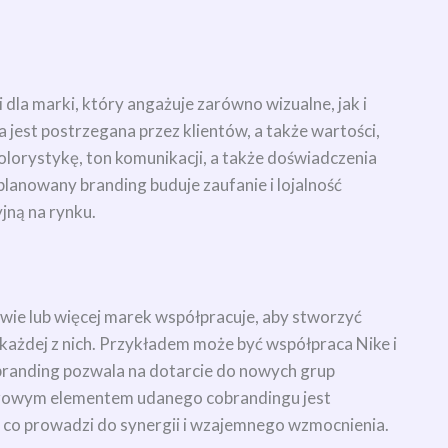
dla marki, który angażuje zarówno wizualne, jak i
 jest postrzegana przez klientów, a także wartości,
olorystykę, ton komunikacji, a także doświadczenia
anowany branding buduje zaufanie i lojalność
jną na rynku.
wie lub więcej marek współpracuje, aby stworzyć
 każdej z nich. Przykładem może być współpraca Nike i
randing pozwala na dotarcie do nowych grup
czowym elementem udanego cobrandingu jest
, co prowadzi do synergii i wzajemnego wzmocnienia.