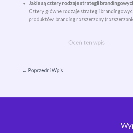
Jakie są cztery rodzaje strategii brandingowyc
Cztery główne rodzaje strategii brandingowych
produktów, branding rozszerzony (rozszerzanie
Oceń ten wpis
←
Poprzedni Wpis
Wyp