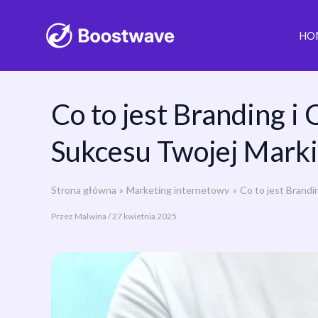
Przejdź
do
HO
treści
Co to jest Branding i
Sukcesu Twojej Marki
Strona główna
Marketing internetowy
Co to jest Brandi
Przez
Malwina
/
27 kwietnia 2025