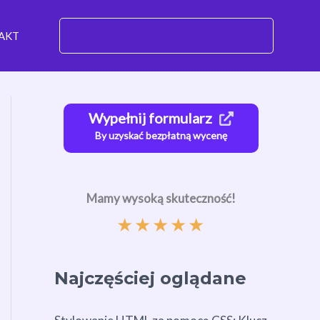
AKT
Wypełnij formularz
By uzyskać bezpłatną wycenę
Mamy wysoką skuteczność!
★
★
★
★
★
Najczęściej oglądane