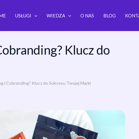
ME
USŁUGI
WIEDZA
O NAS
BLOG
KONT
 Cobranding? Klucz do
ng i Cobranding? Klucz do Sukcesu Twojej Marki