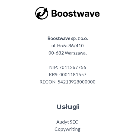
Boostwave sp. z o.o.
ul. Hoża 86/410
00-682 Warszawa,
NIP: 7011267756
KRS: 0001181557
REGON: 54213928000000
Usługi
Audyt SEO
Copywriting