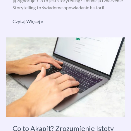
ją zignoruje. Co to jest storytelling? Definicja i znaczenie
Storytelling to świadome opowiadanie historii
Odkryj,
Czytaj Więcej »
co
to
jest
storytelling
–
sztuka
opowiadania
historii,
która
zmienia
marketing
Co to Akapit? Zrozumienie Istoty