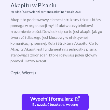
Akapitu w Pisaniu
Malwina
/
Copywriting i content marketing
/
4 maja 2025
Akapit to podstawowy element struktury tekstu, który
pomaga w organizacji myśli i ułatwia czytelnikowi
zrozumienie treści. Dowiedz się, co to jest akapit, jak go
tworzyć i dlaczego jest kluczowy w efektywnej
komunikacji pisemnej. Rola i Struktura Akapitu: Co to
Akapit? Akapit jest fundamentalną jednostką pisma,
stanowiącą zbiór zdań, które rozwijają jeden główny
pomysł. Każdy akapit
Co
Czytaj Więcej »
to
Akapit?
Zrozumienie
Istoty
Wypełnij formularz
Akapitu
By uzyskać bezpłatną wycenę
w