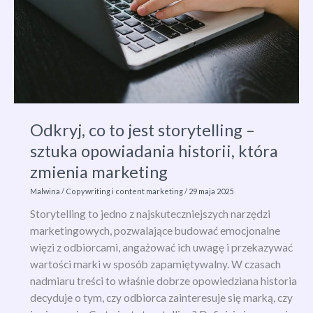
Odkryj, co to jest storytelling –
sztuka opowiadania historii, która
zmienia marketing
Malwina
/
Copywriting i content marketing
/
29 maja 2025
Storytelling to jedno z najskuteczniejszych narzędzi
marketingowych, pozwalające budować emocjonalne
więzi z odbiorcami, angażować ich uwagę i przekazywać
wartości marki w sposób zapamiętywalny. W czasach
nadmiaru treści to właśnie dobrze opowiedziana historia
decyduje o tym, czy odbiorca zainteresuje się marką, czy