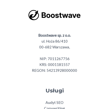
Boostwave sp. z o.o.
ul. Hoża 86/410
00-682 Warszawa,
NIP: 7011267756
KRS: 0001181557
REGON: 54213928000000
Usługi
Audyt SEO
Copywriting