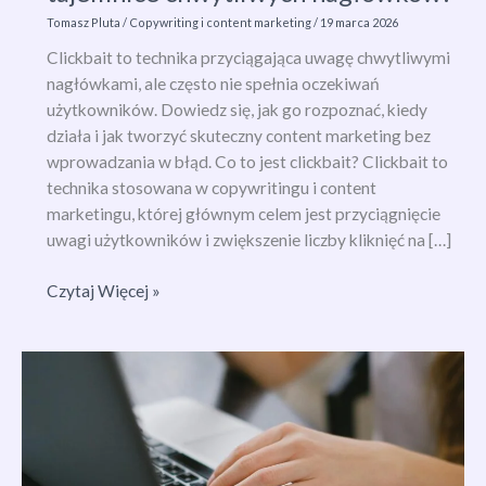
Tomasz Pluta
/
Copywriting i content marketing
/
19 marca 2026
Clickbait to technika przyciągająca uwagę chwytliwymi
nagłówkami, ale często nie spełnia oczekiwań
użytkowników. Dowiedz się, jak go rozpoznać, kiedy
działa i jak tworzyć skuteczny content marketing bez
wprowadzania w błąd. Co to jest clickbait? Clickbait to
technika stosowana w copywritingu i content
marketingu, której głównym celem jest przyciągnięcie
uwagi użytkowników i zwiększenie liczby kliknięć na […]
Co
Czytaj Więcej »
to
jest
clickbait?
Odkryj
tajemnice
chwytliwych
nagłówków!