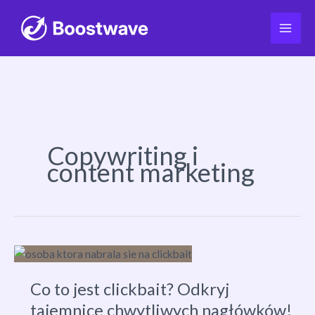
Przejdź
do
treści
Copywriting i
content marketing
Co to jest clickbait? Odkryj
tajemnice chwytliwych nagłówków!