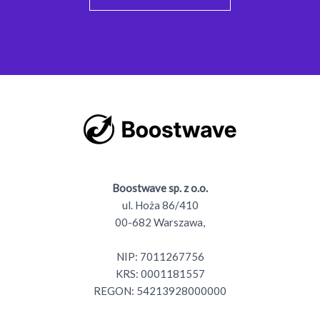
Boostwave sp. z o.o.
ul. Hoża 86/410
00-682 Warszawa,
NIP: 7011267756
KRS: 0001181557
REGON: 54213928000000