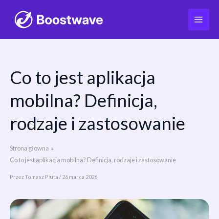
Co to jest aplikacja
Przejdź
do
mobilna? Definicja,
treści
rodzaje i zastosowanie
Strona główna
Co to jest aplikacja mobilna? Definicja, rodzaje i zastosowanie
Przez
Tomasz Pluta
/
26 marca 2026