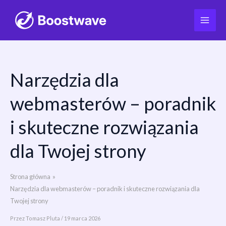
Narzędzia dla
Przejdź
do
webmasterów – poradnik
treści
i skuteczne rozwiązania
dla Twojej strony
Strona główna
Narzędzia dla webmasterów – poradnik i skuteczne rozwiązania dla
Twojej strony
Przez
Tomasz Pluta
/
19 marca 2026