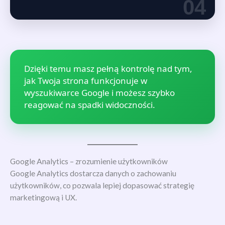
04
Dzięki temu masz pełną kontrolę nad tym,
jak Twoja strona funkcjonuje w
wyszukiwarce Google i możesz szybko
reagować na spadki widoczności.
Google Analytics – zrozumienie użytkowników
Google Analytics dostarcza danych o zachowaniu
użytkowników, co pozwala lepiej dopasować strategię
marketingową i UX.