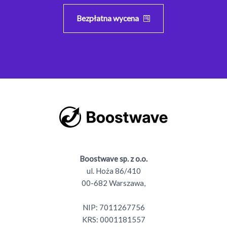
Bezpłatna wycena
Boostwave sp. z o.o.
ul. Hoża 86/410
00-682 Warszawa,
NIP: 7011267756
KRS: 0001181557