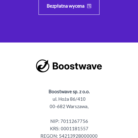
Bezpłatna wycena
Boostwave sp. z o.o.
ul. Hoża 86/410
00-682 Warszawa,
NIP: 7011267756
KRS: 0001181557
REGON: 54213928000000