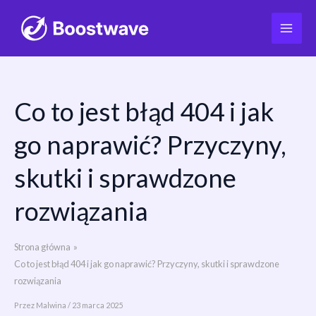
Co to jest błąd 404 i jak
Przejdź
do
go naprawić? Przyczyny,
treści
skutki i sprawdzone
rozwiązania
Strona główna
Co to jest błąd 404 i jak go naprawić? Przyczyny, skutki i sprawdzone
rozwiązania
Przez
Malwina
/
23 marca 2025