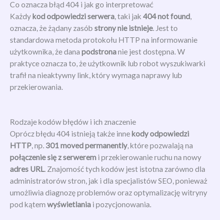
Co oznacza błąd 404 i jak go interpretować
Każdy
kod odpowiedzi serwera
, taki jak
404 not found
,
oznacza, że żądany zasób
strony nie istnieje
. Jest to
standardowa metoda protokołu HTTP na informowanie
użytkownika, że dana
podstrona
nie jest dostępna. W
praktyce oznacza to, że użytkownik lub robot wyszukiwarki
trafił na nieaktywny link, który wymaga naprawy lub
przekierowania.
Rodzaje kodów błędów i ich znaczenie
Oprócz błędu 404 istnieją także inne
kody odpowiedzi
HTTP
, np.
301 moved permanently
, które pozwalają na
połączenie się z serwerem
i przekierowanie ruchu na nowy
adres URL
. Znajomość tych kodów jest istotna zarówno dla
administratorów stron, jak i dla specjalistów SEO, ponieważ
umożliwia diagnozę problemów oraz optymalizację witryny
pod kątem
wyświetlania
i pozycjonowania.