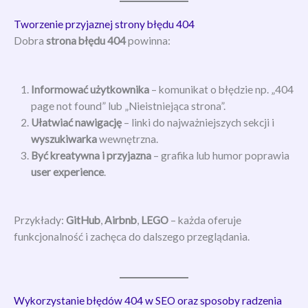
Tworzenie przyjaznej strony błędu 404
Dobra
strona błędu 404
powinna:
Informować użytkownika
– komunikat o błędzie np. „404
page not found” lub „Nieistniejąca strona”.
Ułatwiać nawigację
– linki do najważniejszych sekcji i
wyszukiwarka
wewnętrzna.
Być kreatywna i przyjazna
– grafika lub humor poprawia
user experience
.
Przykłady:
GitHub
,
Airbnb
,
LEGO
– każda oferuje
funkcjonalność i zachęca do dalszego przeglądania.
Wykorzystanie błędów 404 w SEO oraz sposoby radzenia