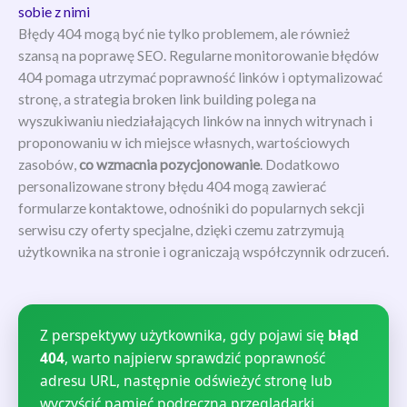
sobie z nimi
Błędy 404 mogą być nie tylko problemem, ale również
szansą na poprawę SEO. Regularne monitorowanie błędów
404 pomaga utrzymać poprawność linków i optymalizować
stronę, a strategia broken link building polega na
wyszukiwaniu niedziałających linków na innych witrynach i
proponowaniu w ich miejsce własnych, wartościowych
zasobów,
co wzmacnia pozycjonowanie
. Dodatkowo
personalizowane strony błędu 404 mogą zawierać
formularze kontaktowe, odnośniki do popularnych sekcji
serwisu czy oferty specjalne, dzięki czemu zatrzymują
użytkownika na stronie i ograniczają współczynnik odrzuceń.
Z perspektywy użytkownika, gdy pojawi się
błąd
404
, warto najpierw sprawdzić poprawność
adresu URL, następnie odświeżyć stronę lub
wyczyścić pamięć podręczną przeglądarki.