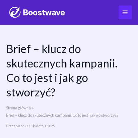
Brief – klucz do
Przejdź
do
skutecznych kampanii.
treści
Co to jest i jak go
stworzyć?
Strona główna
Brief – klucz do skutecznych kampanii. Co to jest i jak go stworzyć?
Przez
Marek
/
18 kwietnia 2025