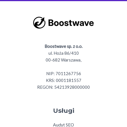
Boostwave sp. z o.o.
ul. Hoża 86/410
00-682 Warszawa,
NIP: 7011267756
KRS: 0001181557
REGON: 54213928000000
Usługi
Audyt SEO