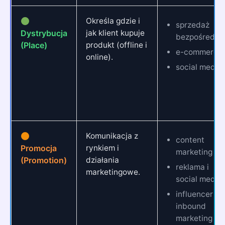
Określa gdzie i
sprzedaż
Dystrybucja
jak klient kupuje
bezpośredni
(Place)
produkt (offline i
e-commerce
online).
social media
Komunikacja z
content
Promocja
rynkiem i
marketing
(Promotion)
działania
reklama i
marketingowe.
social media
influencer i
inbound
marketing