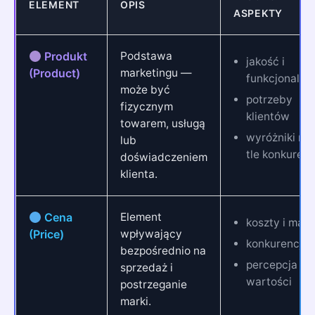
ELEMENT
OPIS
ASPEKTY
Produkt
Podstawa
jakość i
(Product)
marketingu —
funkcjonalno
może być
potrzeby
fizycznym
klientów
towarem, usługą
wyróżniki na
lub
tle konkurenc
doświadczeniem
klienta.
Cena
Element
koszty i marż
(Price)
wpływający
konkurencja
bezpośrednio na
percepcja
sprzedaż i
wartości
postrzeganie
marki.