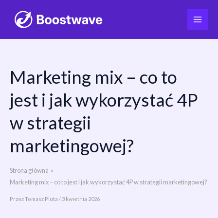
Marketing mix – co to
Przejdź
do
jest i jak wykorzystać 4P
treści
w strategii
marketingowej?
Strona główna
Marketing mix – co to jest i jak wykorzystać 4P w strategii marketingowej?
Przez
Tomasz Pluta
/
3 kwietnia 2026