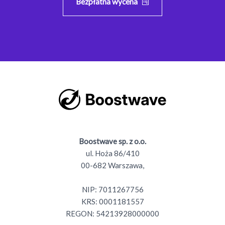
Bezpłatna wycena
Boostwave sp. z o.o.
ul. Hoża 86/410
00-682 Warszawa,
NIP: 7011267756
KRS: 0001181557
REGON: 54213928000000