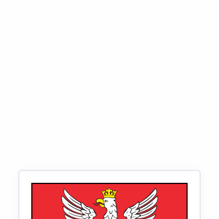
Czy mogę pozycjonować swoją stronę
w wielu miastach?
Co, jeśli konkurencja ma więcej opinii –
czy mogę to nadrobić czymś innym?
Dowiedz się więcej o
SEO w Twoim mieście.