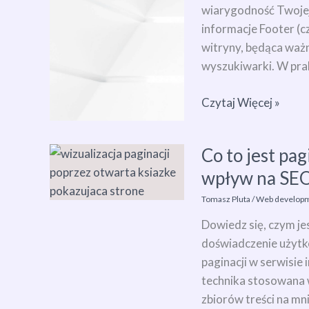
wiarygodność Twojej 
wpływa
informacje Footer (c
na
witryny, będąca waż
SEO
wyszukiwarki. W prak
oraz
UX
Footer
Czytaj Więcej »
strony?
co
to?
Co to jest pag
Kompletny
wpływ na SE
przewodnik
+
Tomasz Pluta
/
Web developm
wpływ
Dowiedz się, czym jes
stopki
doświadczenie użytk
na
paginacji w serwisie
SEO
technika stosowana 
i
zbiorów treści na mni
UX