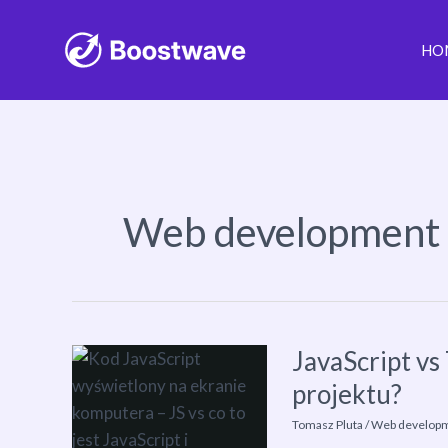
HO
Przejdź
do
treści
Web development 
JavaScript vs
projektu?
Tomasz Pluta
/
Web developm