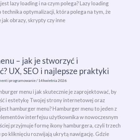
est lazy loading i na czym polega? Lazy loading
 technika optymalizacji, która polega na tym, że
 jak obrazy, skrypty czy inne
u – jak je stworzyć i
? UX, SEO i najlepsze praktyki
ent i programowanie
/
14 kwietnia 2026
mburger menu i jak skutecznie je zaprojektować, by
ć i estetykę Twojej strony internetowej oraz
 jest hamburger menu? Hamburger menu to jeden z
 elementów interfejsu użytkownika w nowoczesnym
ściej przyjmuje formę ikony hamburgera, czyli trzech
e po kliknięciu rozwijają ukrytą nawigację. Gdzie