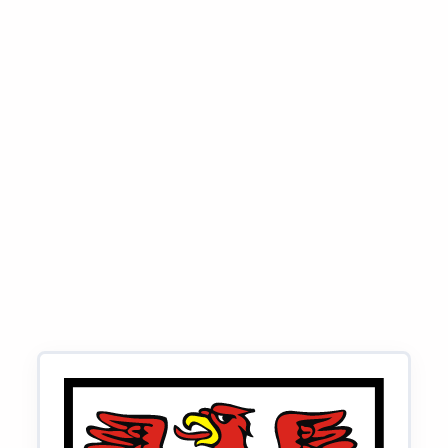
od „zwykłego” SEO?
Czy mogę pozycjonować swoją stronę
w wielu miastach?
Co, jeśli konkurencja ma więcej opinii –
czy mogę to nadrobić czymś innym?
Dowiedz się więcej o
SEO w Twoim mieście.